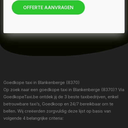
OFFERTE AANVRAGEN
Goedkope taxi in Blankenberge (8370)
Op zoek naar een goedkope taxi in Blankenberge (8370)? Via
GoedkopeTaxi.be ontdek jij de 3 beste taxibedrijven, enkel
betrouwbare taxi’s, Goedkoop en 24/7 bereikbaar om te
bellen. Wij creëerden zorgvuldig deze lijst op basis van
volgende 4 belangrijke criteria: