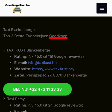
Spring
naar
de
inhoud
Taxi Blankenberge
Top 3 Beste Taxibedrijven
Goedkoop
:
1. TAXI KUST Blankenberge
Rating:
4.7 / 5.0 uit 118 Google review(s)
E-mail:
info@taxikust.be
Website:
https://www.taxikust.be/
Zetel:
Pervijzepad 27, 8370 Blankenberge
BEL NU: +32 473 11 33 33
2. Taxi Patsy
Rating:
4.3 / 5.0 uit 24 Google review(s)
E-mail: