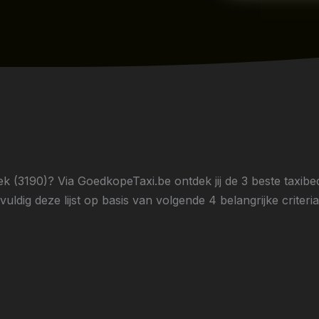
 (3190)? Via GoedkopeTaxi.be ontdek jij de 3 beste taxibe
ldig deze lijst op basis van volgende 4 belangrijke criteria