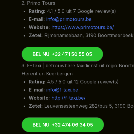
2. Primo Tours
Rating:
4.1 / 5.0 uit 7 Google review(s)
E-mail:
info@primotours.be
Website:
https://www.primotours.be/
Zetel:
Rijmenamsebaan, 3190 Boortmeerbeek
BEL NU: +32 471 50 55 05
3. F-Taxi | betrouwbare taxidienst uit regio Boo
Herent en Keerbergen
Rating:
4.5 / 5.0 uit 12 Google review(s)
E-mail:
info@f-taxi.be
Website:
http://f-taxi.be/
Zetel:
Leuvensesteenweg 282/bus 5, 3190 B
BEL NU: +32 474 06 34 05