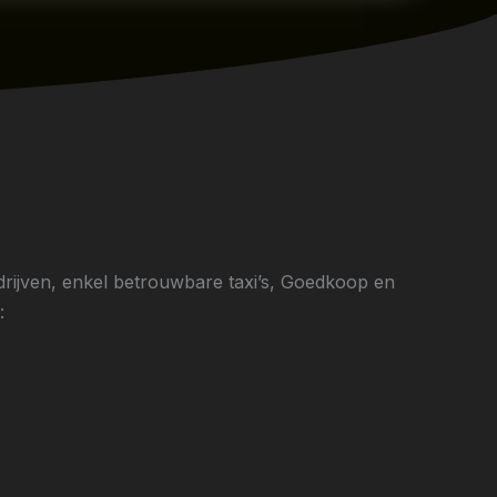
drijven, enkel betrouwbare taxi’s, Goedkoop en
: