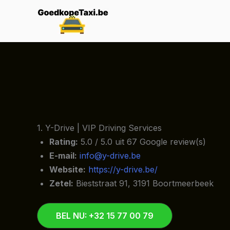
Spring
naar
de
inhoud
1. Y-Drive | VIP Driving Services
Rating:
5.0 / 5.0 uit 67 Google review(s)
E-mail:
info@y-drive.be
Website:
https://y-drive.be/
Zetel:
Bieststraat 91, 3191 Boortmeerbeek
BEL NU: +32 15 77 00 79