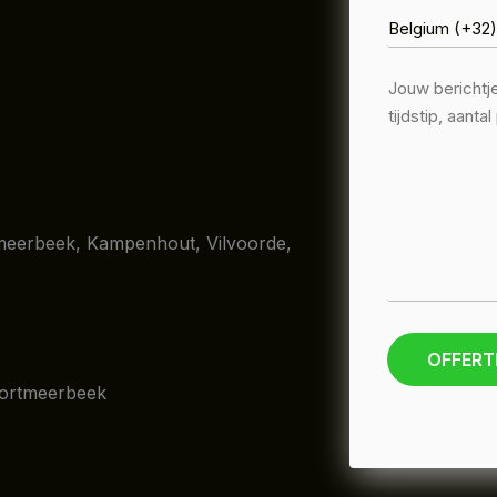
rtmeerbeek, Kampenhout, Vilvoorde,
OFFERT
oortmeerbeek