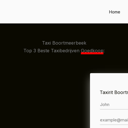
Home
Taxi Boortmeerbeek
Top 3 Beste Taxibedrijven
Goedkoop
:
Taxirit Boor