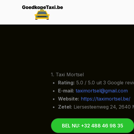
Spring
naar
de
inhoud
1. Taxi Mortsel
Rating:
5.0 / 5.0 uit 3 Google rev
E-mail:
taximortsel@gmail.com
Website:
https://taximortsel.be/
Zetel:
Liersesteenweg 24, 2640 
BEL NU: +32 488 46 98 35