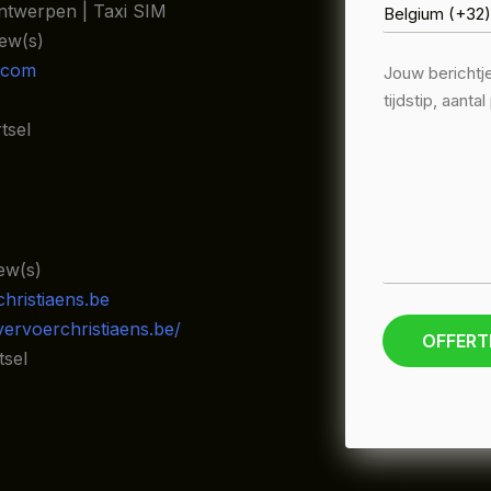
Antwerpen | Taxi SIM
iew(s)
.com
tsel
iew(s)
hristiaens.be
ervoerchristiaens.be/
OFFERT
tsel