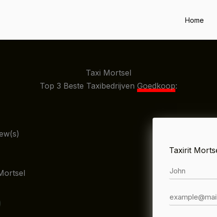
Home
Taxi Mortsel
Top 3 Beste Taxibedrijven
Goedkoop
:
iew(s)
Taxirit Morts
Mortsel